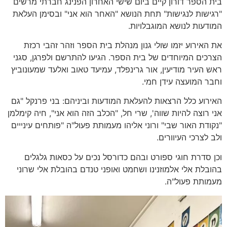
בית הספר דורון קיים ביום שישי האחרון הפנינג חברתי מרשים
"רגישות לנגישות" תחת הנושא "האחר הוא אני" ובסימן העלאת
המודעות לנושא המוגבלויות.
את האירוע יזמו שולי גנון מנהלת בית הספר וזהר זהבי רכזת
הצרכים המיוחדים של בית הספר. הגיעו להתרשם ולפרגן, סגני
ראש העיר מודיעין, אור גרינפלד, עמיעד טאוב ואלעד שמעונוביץ
וחבר המועצה עידן חמי.
האירוע כלל הרצאות להעלאת המודעות וביניהם: בני פרנקל "גם
אני רוצה להיות שווה', שרי חל, "הכלב הזה הוא אני", חיה קימלמן
"נקודת האור שבי" ורוני אליהו מעמותת פעול"ה "פותחים עינייים
ולב לצרכי העיוורים.
וכן סדרת חוגי ספורט ובהם כדורסל נכים על כסאות גלגלים
בהובלת אלי אלמוזנינו ושחמט ואופני טנדם בהובלת אלי שרוני
מעמותת פעול"ה.