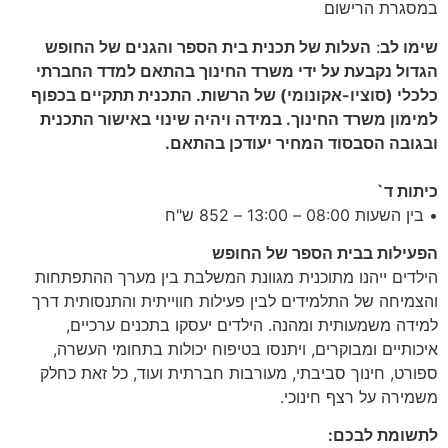
במסגרת הרישום
ש
ימו לב
:
העלות של תכנית בית הספר והגנים של החופש
הגדול נקבעת על ידי משרד החינוך בהתאם למדד החברתי
כלכלי (סוציו-אקונומי) של הרשות. התכנית תתקיים בכפוף
למימון משרד החינוך. במידה ויהיה שינוי באישור התכנית
ובגובה הסבסוד המחיר יעודכן בהתאם.
כיתות ד`
• בין השעות 08:00 – 13:00 – 852 ש"ח
הפעילות בבית הספר של החופש
הילדים ייהנו מתוכנית מגוונת המשלבת בין מערך ההתפתחות
והצמיחה של התלמידים לבין פעילות חווייתית והתנסותית דרך
למידה משמעותית ומהנה. הילדים יעסקו בתכנים ערכיים,
איכותיים ומבוקרים, ויתנסו בטיפוח יכולות בתחומי העשרה,
ספורט, חינוך סביבתי, מעורבות חברתית ועוד, כל זאת כחלק
משמירה על רצף חינוכי.
לתשומת לבכם: