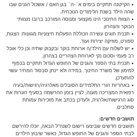
• הקייטנה תתקיים בימים א`-ה` בגן האם / אשכול הגנים שבו
שהה הילד בשנת הלימודים הנוכחית.
• הצוות החינוכי הינו מקצועי ומנוסה המורכב ברובו מצוותי
הבוקר והצהרון.
• תכנית חוגים עשירה הכוללת הפעלות חיצוניות מגוונות: הצגות,
ספורט, מוזיקה יצירות ועוד.
• יש לשלוח עם הילד/ה ארוחת בוקר ובקבוק שתיה וכן כלי אוכל
רב פעמי וסכום נקי לארוחת הצהריים בצהרון.
• תכנית בתי הספר והגנים של החופש הגדול תתקיים בכפוף
למימון של משרד החינוך. במידה ולא יינתן סבסוד המחיר עשוי
להתעדכן.
• באחריות הורי התלמידים הסובלים מאלרגיה/רגישות/בעיה
רפואית המצריכה מענה, לציין בזמן ההרשמה בסעיף הערות את
סוג הרגישות/אלרגיה, ולעדכן בכתב את מזכירות עמותת
סחלבים.
תושבים חדשים:
תושבים חדשים שביצעו רישום לשנה"ל הבאה, יוכלו להירשם
לבתי הספר והגנים של החופש הגדול, כאשר שיבוץ הילדים