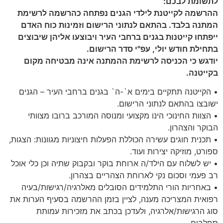
לתשומת לבכם:
ההרשמה לקייטנת לילדי הגנים נפתחה כהרשמה לרשימת
המתנה בלבד. בהתאם לנתוני הרישום וזמינות כוח האדם
ייפתחו קייטנות בגנים ברחבי העיר ויבוצעו אליהן שיבוצים
בתחילת חודש יולי, עפ"י סדר הרישום.
יודגש כי הכניסה לרשימת ההמתנה אינה מבטיחה מקום
בקייטנה.
• הקייטנה תתקיים בימים א`-ה` בגנים ברחבי העיר – הגנים
ישובצו בהתאם לנתוני הרישום.
• הצוות החינוכי הינו מקצועי ומנוסה המורכב ברובו מצוותי
הבוקר והצהרון.
• תכנית חוגים עשירה הכוללת הפעלות חיצוניות מגוונות: הצגות,
ספורט, מוזיקה יצירות ועוד.
• יש לשלוח עם הילד/ה ארוחת בוקר ובקבוק שתיה וכן כלי אוכל
רב פעמי וסכום נקי לארוחת הצהריים בצהרון.
• באחריות הורי התלמידים הסובלים מאלרגיה/רגישות/בעיה
רפואית המצריכה מענה, לציין בזמן ההרשמה בסעיף הערות את
סוג הרגישות/אלרגיה, ולעדכן בכתב את מזכירות עמותת