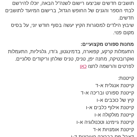
תושבים חדשים שביצעו רישום לשנה"ל הבאה, יוכלו להירשם
לבתי הספר והגנים של החופש הגדול, ברישום המיועד לתושבים
חדשים.
שיבוץ הילדים למסגרות הקיץ יעשה בסוף חודש יוני, על בסיס
מקום פנוי.
מחנות ספורט מקצועיים:
התעמלות קרקע, קפוארה, בדמינגטון, ג'ודו, גלגיליות, התעמלות
ואקרובטיקה, מחנה יפן, טניס, טניס שולחן וריקודים סלוניים.
לפרטים והרשמה לחצו
כאן
קייטנות:
קייטנת אנגלית א-ד
קייטנת ספורט ובריכה א-ד
קיץ של כוכבים א-ו
קייטנת אילוף כלבים א-ו
קייטנת מולקולה א-ו
קייטנת גיימינג וטכנולוגיה א-ו
קייטנת אומנויות א-ד
דאבל פס בבריכה העירונית ד-ו