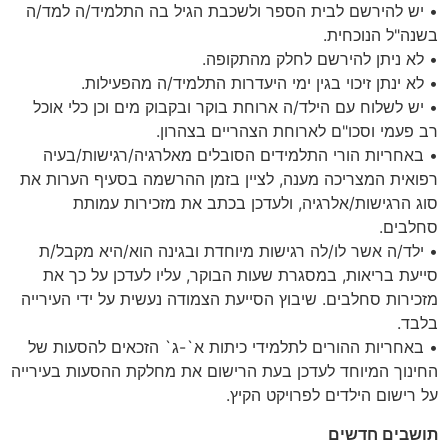
• יש להירשם לבית הספר ולשכבת הגיל בה התלמיד/ה למד/ה
בשנה"ל הנוכחית.
• לא ניתן להירשם לחלק מהתקופה.
• לא ינתן זיכוי בגין ימי היעדרות התלמיד/ה מהפעילות.
• יש לשלוח עם הילד/ה ארוחת בוקר ובקבוק מים וכן כלי אוכל
רב פעמי וסכו"ם לארוחת הצהריים בצהרון.
• באחריות הורי התלמידים הסובלים מאלרגיה/רגישות/בעיה
רפואית המצריכה מענה, לציין בזמן ההרשמה בסעיף הערות את
סוג הרגישות/אלרגיה, ולעדכן בכתב את מזכירות עמותת
סחלבים.
• ילד/ה אשר לו/לה רגישות מיוחדת ובגינה הוא/היא מקבל/ת
סייעת בריאות, במסגרת שעות הבוקר, עליו לעדכן על כך את
מזכירות סחלבים. שיבוץ הסייעת הצמודה נעשית על ידי העירייה
בלבד.
• באחריות ההורים לתלמידי כיתות א`-ג` הזכאים להסעות של
החינוך המיוחד לעדכן בעת הרישום את מחלקת ההסעות בעירייה
על רישום הילדים לפרויקט הקיץ.
תושבים חדשים