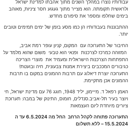
עבודותיו נוצרו במהלך השנים מתוך אהבתו למדינת ישראל
ולראשית תקומתה. הוא מצייר מתוך געגוע חסר ציניות, מאוהב
בימים שחלפו ומספר את סיפורם מחדש.
ההתבוננות בעבודותיו הן כמו מסע בזמן של ימים תמימים וטובים
יותר.
החיבור של התערוכה עם המקום, קניון עופר רמת אביב,
המזוהה כמרכז לצרכנות ופנאי הוא טבעי משום שהוא מלמד על
התפתחות הצרכנות הישראלית ומעמיד את מוצרי הצריכה
כגיבורים המככבים ביצירת אמנות צבעונית, חיה ובועטת!
התערוכה יוצרת דיאלוג עם תרבות ההמונים במקום בו תרבות
ההמונים אכן מתקיימת.
האמן רפאל ד. מייימון, יליד 1948, חוגג 76 עם מדינת ישראל, חי
ויוצר בעיר תל-אביב.סנדלים, חומוס, התינוק של במבה: תערוכת
ציורים מיוחדת ליום העצמאות
התערוכה פתוחה לקהל הרחב החל מה 6.5.2024 עד ה
15.5.2024 – ללא תשלום