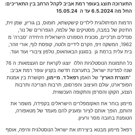
התערוכה תוצג בעופר רמת אביב לקהל הרחב
בין התאריכים:
החל
מה 6.5.2024 עד ה 15.05.24
הדמות המיתולוגית לילדים קישקשתא, חומוס, בן גוריון, שמן זית,
התינוק של במבה, מסטיקים של עלמה, הגפרורים של נור,
סנדלים תנ"כיים, מכונית הספורט הישראלית היחידה 'סברה' מ
1962, המשקה זיפ, הקרם לידיים ולוטה, קופסת לוף, אורי זוהר,
בית עלית ברמת גן בסגנון הבאוהאוס, טלפון ציבורי ועוד ועוד.
כל התמונות הנוסטלגיות הללו יוצגו לקראת יום העצמאות: ה 76
שנה למדינת ישראל, בתערוכה חדשה בקניון עופר רמת אביב:
"
תוצרת הארץ
" של האמן
רפאל ד. מיימון
, הקושרת בין אמנות
הפופ־ארט, עולם העיצוב והפרסום, תרבות הצריכה ותרבות
הצנע, הקוקו והסרפן והתקופה העכשווית.
מיימון בוחר את האקזמפלרים הישראלים בקפידה, משמר את
זהותם, הופך אותם לציור ומעניק להם מעמד של מטאפורה,
הטומנת בחובה מסר ורעיון.
רפאל מיימון מבטא ביצירתו את ישראל הנוסטלגית והיפה, אוסף