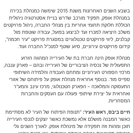
בשבע השנים האחרונות משנת 2015 שימשה כמנהלת בכירה
במנהלת אופק, תפקיד מורכב שדרש בניית אסטרטגיה ניהולית
הכוללת חלוקת תחומי אחריות בין מנהלי החברה, ניהול פרויקטים
משלב היציאה למכרז ועד לביצוע בפועל, עבודה שוטפת מול
קבלנים, ליווי פרויקטים טכנולוגיים במסגרת פרויקט "עיר חכמה",
קידום פרויקטים עירוניים, סיוע שוטף למנכ"ל החברה ועוד.
מנהלת אופק הינה חברת בת של העירייה המהווה הזרוע
התפעולית של נכסיה הציבוריים של העירייה ובהם – פארק ענבה,
מרכזי הספורט העירוניים ומתחם העבודה והלמידה השיתופי
ספייס מוד. בנוסף אחראית מנהלת אופק על פיתוחם של אזורי
התעסוקה והמלאכה – הפארק הטכנולוגי, מרכז עינב והמע"ר
ואחראית על יצירת שיתופי פעולה עם העסקים והחברות
המסחריות.
חיים ביבס, ראש העיר:
"תנופת הפיתוח של העיר לא מסתיימת
כאשר המבנה מושלם אלא נמשכת כאשר יוצקים לנכסי העירייה
תוכן ומהות וזה תפקידה של מינהלת אופק. לאורך השנים גלי