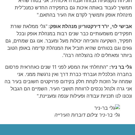
הוכיחה מקצועיות גבוהה ועבודה איכותית. אני בטוח שהיא
תמשיך לעבוד באותה איכות גם בתפקידה החדש כמנכ"לית
מינהלת אופק ותמשיך לקדם את העיר בהתאם."
אבישי לוי, יו"ר דירקטוריון מנהלת אופק:
"גלי ממלאת שורת
תפקידים משמעותיים כבר שנים רבות במנהלת אופק ובכל
תפקיד, השקיעה והוכיחה יכולות מעל ומעבר. אנו גם שמחים, גם
גאים וגם בטוחים שהיא תוביל את המנהלת קדימה באופן הטוב
ביותר ומאחלים לה בהצלחה רבה".
גלי בר ניר:
"התחלתי את המסע לפני 11 שנים כאחראית פרסום
בחברה הכלכלית ועברתי כברת דרך ואין נרגשת ממני. אני
שמחה על הזכות לקחת חלק בקידום פרויקטים חשובים בעיר בה
אני גרה ולנהל נכסים לרווחת תושבי העיר. השמיים הם הגבול
ונכונו לנו תכניות עבודה ופעילות ענפה ומעניינת."
גלי בר-ניר צילום דוברות העירייה